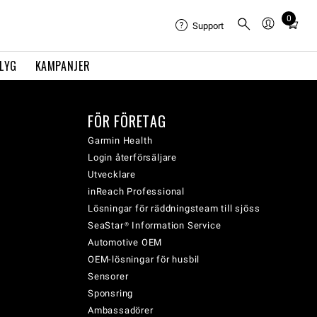
0
Total
Support
items
in
FLYG
KAMPANJER
cart:
0
FÖR FÖRETAG
Garmin Health
Login återförsäljare
Utvecklare
inReach Professional
Lösningar för räddningsteam till sjöss
SeaStar® Information Service
Automotive OEM
OEM-lösningar för husbil
Sensorer
Sponsring
Ambassadörer