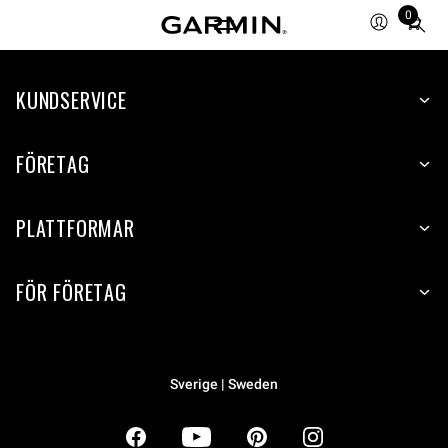
0
Total
items
in
KUNDSERVICE
cart:
0
FÖRETAG
PLATTFORMAR
FÖR FÖRETAG
Sverige | Sweden