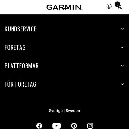
0
Total
items
in
KUNDSERVICE
cart:
0
FÖRETAG
PLATTFORMAR
FÖR FÖRETAG
Sverige | Sweden