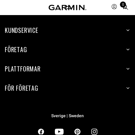
0
Total
items
in
KUNDSERVICE
cart:
0
FÖRETAG
PLATTFORMAR
FÖR FÖRETAG
Sverige | Sweden