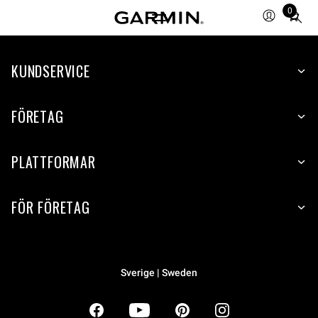
0
Total
items
in
KUNDSERVICE
cart:
0
FÖRETAG
PLATTFORMAR
FÖR FÖRETAG
Sverige | Sweden