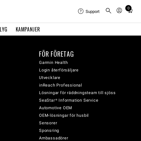
0
Total
Support
items
in
FLYG
KAMPANJER
cart:
0
FÖR FÖRETAG
Garmin Health
Login återförsäljare
Utvecklare
inReach Professional
Lösningar för räddningsteam till sjöss
SeaStar® Information Service
Automotive OEM
OEM-lösningar för husbil
Sensorer
Sponsring
Ambassadörer