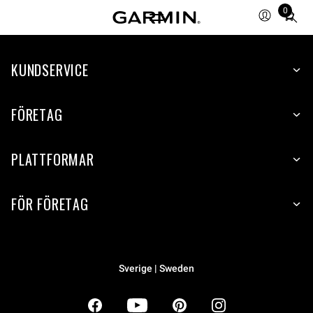
0
Total
items
in
KUNDSERVICE
cart:
0
FÖRETAG
PLATTFORMAR
FÖR FÖRETAG
Sverige | Sweden