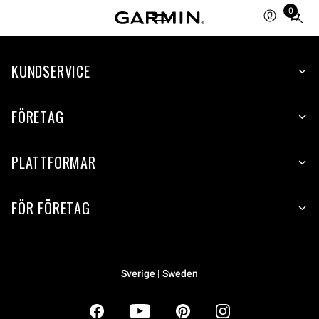
0
Total
items
in
KUNDSERVICE
cart:
0
FÖRETAG
PLATTFORMAR
FÖR FÖRETAG
Sverige | Sweden