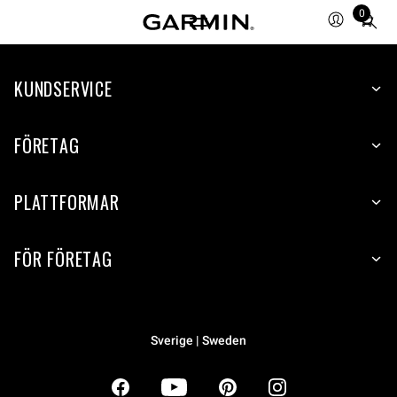
0
Total
items
in
KUNDSERVICE
cart:
0
FÖRETAG
PLATTFORMAR
FÖR FÖRETAG
Sverige | Sweden