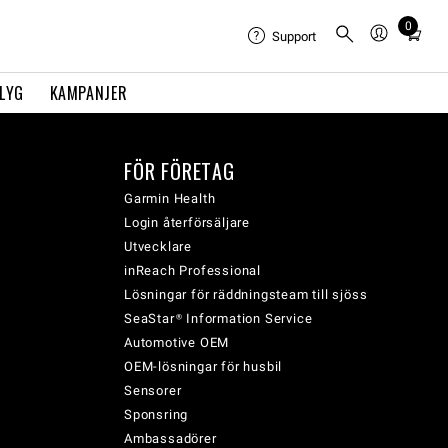
0
Total
Support
items
in
FLYG
KAMPANJER
cart:
0
FÖR FÖRETAG
Garmin Health
Login återförsäljare
Utvecklare
inReach Professional
Lösningar för räddningsteam till sjöss
SeaStar® Information Service
Automotive OEM
OEM-lösningar för husbil
Sensorer
Sponsring
Ambassadörer