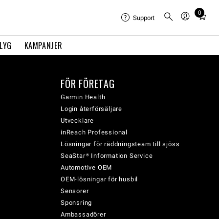
0
Total
Support
items
in
FLYG
KAMPANJER
cart:
0
FÖR FÖRETAG
Garmin Health
Login återförsäljare
Utvecklare
inReach Professional
Lösningar för räddningsteam till sjöss
SeaStar® Information Service
Automotive OEM
OEM-lösningar för husbil
Sensorer
Sponsring
Ambassadörer