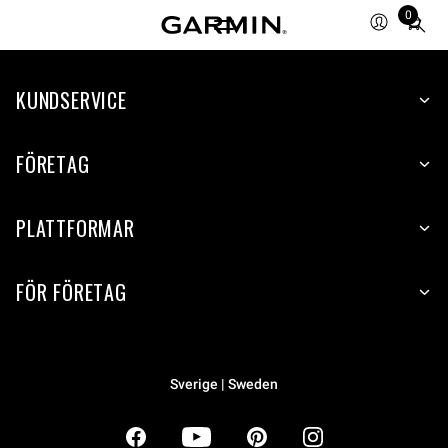
0
Total
items
in
KUNDSERVICE
cart:
0
FÖRETAG
PLATTFORMAR
FÖR FÖRETAG
Sverige | Sweden