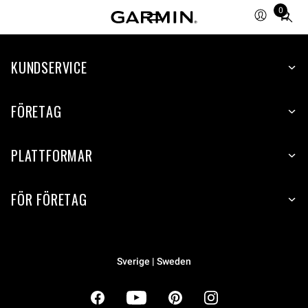
0
Total
items
in
cart:
KUNDSERVICE
0
FÖRETAG
PLATTFORMAR
FÖR FÖRETAG
Sverige | Sweden