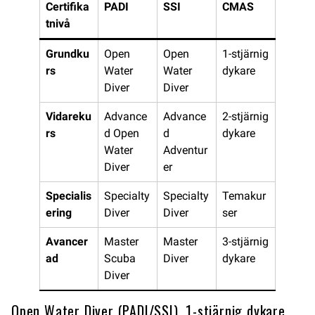
Certifika
PADI
SSI
CMAS
tnivå
Grundku
Open
Open
1-stjärnig
rs
Water
Water
dykare
Diver
Diver
Vidareku
Advance
Advance
2-stjärnig
rs
d Open
d
dykare
Water
Adventur
Diver
er
Specialis
Specialty
Specialty
Temakur
ering
Diver
Diver
ser
Avancer
Master
Master
3-stjärnig
ad
Scuba
Diver
dykare
Diver
Open Water Diver (PADI/SSI), 1-stjärnig dykare