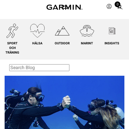
0
Total
items
in
cart:
0
SPORT
HÄLSA
OUTDOOR
MARINT
INSIGHTS
OCH
TRÄNING