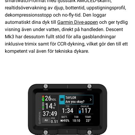
smartwatch-format med ljusstark AMOLED-skärm,
realtidsövervakning av djup, bottentid, uppstigningsprofil,
dekompressionsstopp och no-fly-tid. Den loggar
automatiskt dina dyk till
Garmin Dive-appen
och ger tydlig
visning även under vatten, direkt på handleden. Descent
Mk3 har dessutom fullt stöd för alla gasblandningar
inklusive trimix samt för CCR-dykning, vilket gör den till ett
kompetent val även för tekniska dykare.