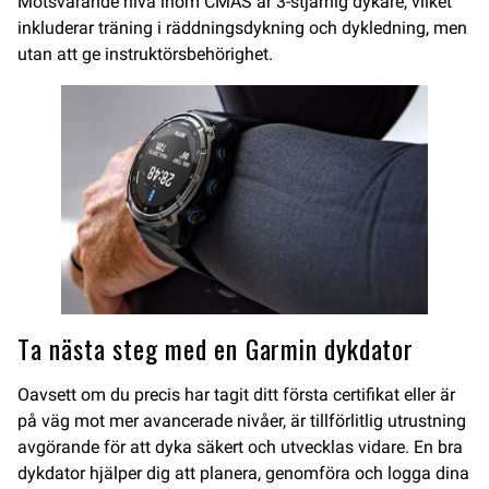
Motsvarande nivå inom CMAS är 3-stjärnig dykare, vilket
inkluderar träning i räddningsdykning och dykledning, men
utan att ge instruktörsbehörighet.
Ta nästa steg med en Garmin dykdator
Oavsett om du precis har tagit ditt första certifikat eller är
på väg mot mer avancerade nivåer, är tillförlitlig utrustning
avgörande för att dyka säkert och utvecklas vidare. En bra
dykdator hjälper dig att planera, genomföra och logga dina