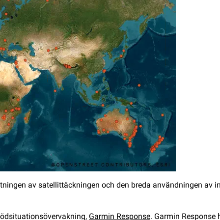
tningen av satellittäckningen och den breda användningen av i
nödsituationsövervakning,
Garmin Response
. Garmin Response h