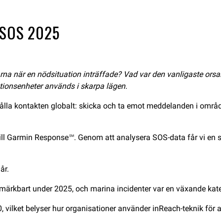
® SOS 2025
när en nödsituation inträffade? Vad var den vanligaste orsaken
tionsenheter används i skarpa lägen.
hålla kontakten globalt: skicka och ta emot meddelanden i områ
ll Garmin Response℠. Genom att analysera SOS-data får vi en 
år.
e märkbart under 2025, och marina incidenter var en växande kate
vilket belyser hur organisationer använder inReach-teknik för at