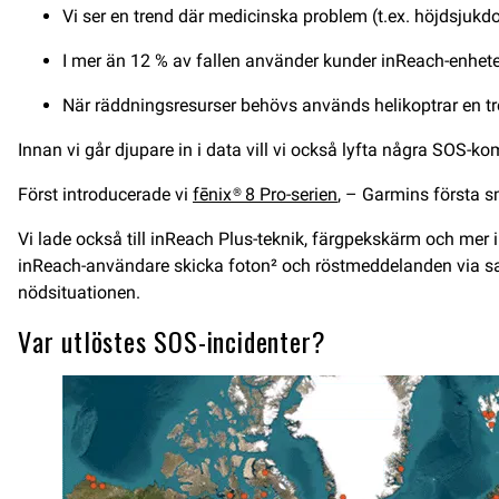
Vi ser en trend där medicinska problem (t.ex. höjdsjuk
I mer än 12 % av fallen använder kunder inReach-enhete
När räddningsresurser behövs används helikoptrar en tredj
Innan vi går djupare in i data vill vi också lyfta några SOS-k
Först introducerade vi
fēnix® 8 Pro-serien
, – Garmins första 
Vi lade också till inReach Plus-teknik, färgpekskärm och mer 
inReach-användare skicka foton² och röstmeddelanden via sat
nödsituationen.
Var utlöstes SOS-incidenter?