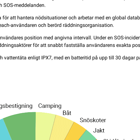
each SOS-meddelanden.
r att hantera nödsituationer och arbetar med en global databa
each-användaren och berörd räddningsorganisation.
vändares position med angivna intervall. Under en SOS-incident 
ingsaktörer för att snabbt fastställa användarens exakta posi
h vattentäta enligt IPX7, med en batteritid på upp till 30 dagar p