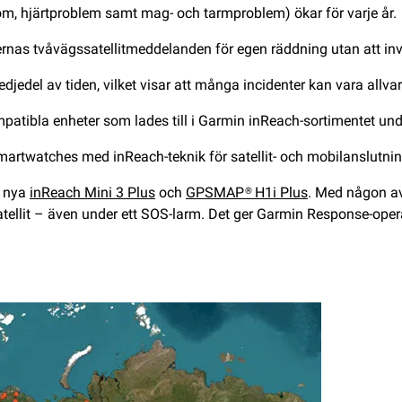
dom, hjärtproblem samt mag- och tarmproblem) ökar för varje år.
rnas tvåvägssatellitmeddelanden för egen räddning utan att inv
edel av tiden, vilket visar att många incidenter kan vara allvarl
ompatibla enheter som lades till i Garmin inReach-sortimentet un
smartwatches med inReach-teknik för satellit- och mobilanslutn
i nya
inReach Mini 3 Plus
och
GPSMAP® H1i Plus
. Med någon av
ellit – även under ett SOS-larm. Det ger Garmin Response-opera