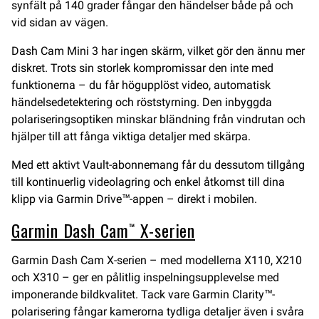
synfält på 140 grader fångar den händelser både på och
vid sidan av vägen.
Dash Cam Mini 3 har ingen skärm, vilket gör den ännu mer
diskret. Trots sin storlek kompromissar den inte med
funktionerna – du får högupplöst video, automatisk
händelsedetektering och röststyrning. Den inbyggda
polariseringsoptiken minskar bländning från vindrutan och
hjälper till att fånga viktiga detaljer med skärpa.
Med ett aktivt Vault-abonnemang får du dessutom tillgång
till kontinuerlig videolagring och enkel åtkomst till dina
klipp via Garmin Drive™-appen – direkt i mobilen.
Garmin Dash Cam™ X-serien
Garmin Dash Cam X-serien – med modellerna X110, X210
och X310 – ger en pålitlig inspelningsupplevelse med
imponerande bildkvalitet. Tack vare Garmin Clarity™-
polarisering fångar kamerorna tydliga detaljer även i svåra