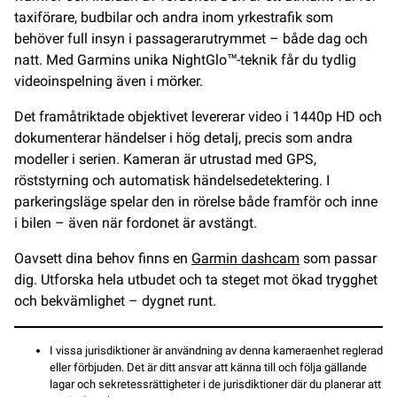
taxiförare, budbilar och andra inom yrkestrafik som
behöver full insyn i passagerarutrymmet – både dag och
natt. Med Garmins unika NightGlo™-teknik får du tydlig
videoinspelning även i mörker.
Det framåtriktade objektivet levererar video i 1440p HD och
dokumenterar händelser i hög detalj, precis som andra
modeller i serien. Kameran är utrustad med GPS,
röststyrning och automatisk händelsedetektering. I
parkeringsläge spelar den in rörelse både framför och inne
i bilen – även när fordonet är avstängt.
Oavsett dina behov finns en
Garmin dashcam
som passar
dig. Utforska hela utbudet och ta steget mot ökad trygghet
och bekvämlighet – dygnet runt.
I vissa jurisdiktioner är användning av denna kameraenhet reglerad
eller förbjuden. Det är ditt ansvar att känna till och följa gällande
lagar och sekretessrättigheter i de jurisdiktioner där du planerar att