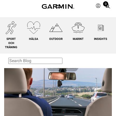
0
Total
items
in
cart:
0
SPORT
HÄLSA
OUTDOOR
MARINT
INSIGHTS
OCH
TRÄNING