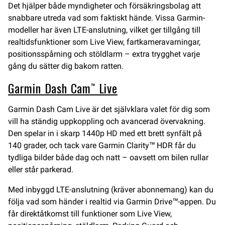
Det hjälper både myndigheter och försäkringsbolag att
snabbare utreda vad som faktiskt hände. Vissa Garmin-
modeller har även LTE-anslutning, vilket ger tillgång till
realtidsfunktioner som Live View, fartkameravarningar,
positionsspårning och stöldlarm – extra trygghet varje
gång du sätter dig bakom ratten.
Garmin Dash Cam™ Live
Garmin Dash Cam Live är det självklara valet för dig som
vill ha ständig uppkoppling och avancerad övervakning.
Den spelar in i skarp 1440p HD med ett brett synfält på
140 grader, och tack vare Garmin Clarity™ HDR får du
tydliga bilder både dag och natt – oavsett om bilen rullar
eller står parkerad.
Med inbyggd LTE-anslutning (kräver abonnemang) kan du
följa vad som händer i realtid via Garmin Drive™-appen. Du
får direktåtkomst till funktioner som Live View,