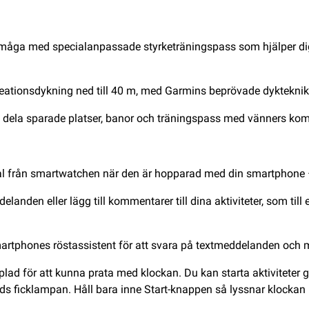
örmåga med specialanpassade styrketräningspass som hjälper dig a
eationsdykning ned till 40 m, med Garmins beprövade dykteknik d
lt dela sparade platser, banor och träningspass med vänners ko
al från smartwatchen när den är hopparad med din smartphone –
delanden eller lägg till kommentarer till dina aktiviteter, som til
martphones röstassistent för att svara på textmeddelanden och m
lad för att kunna prata med klockan. Du kan starta aktiviteter 
ds ficklampan. Håll bara inne Start-knappen så lyssnar klockan p