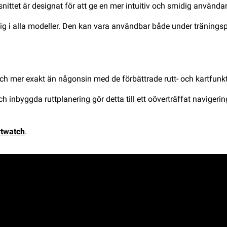
ittet är designat för att ge en mer intuitiv och smidig använda
glig i alla modeller. Den kan vara användbar både under träningsp
och mer exakt än någonsin med de förbättrade rutt- och kartfunk
och inbyggda ruttplanering gör detta till ett oöverträffat navige
rtwatch
.