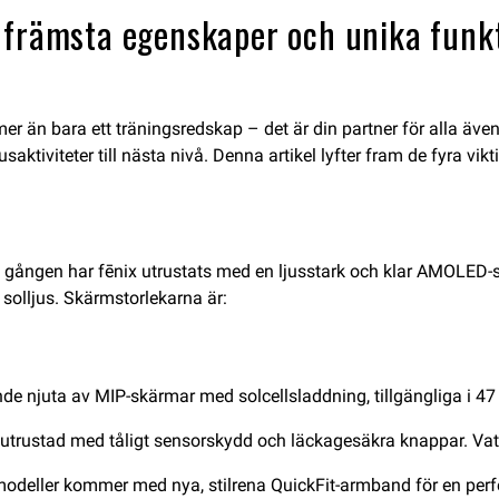
 främsta egenskaper och unika funk
r än bara ett träningsredskap – det är din partner för alla äve
saktiviteter till nästa nivå. Denna artikel lyfter fram de fyra vi
ta gången har fēnix utrustats med en ljusstark och klar AMOLED-
t solljus. Skärmstorlekarna är:
ande njuta av MIP-skärmar med solcellsladdning, tillgängliga i 
ls, utrustad med tåligt sensorskydd och läckagesäkra knappar. Vatt
-modeller kommer med nya, stilrena QuickFit-armband för en per