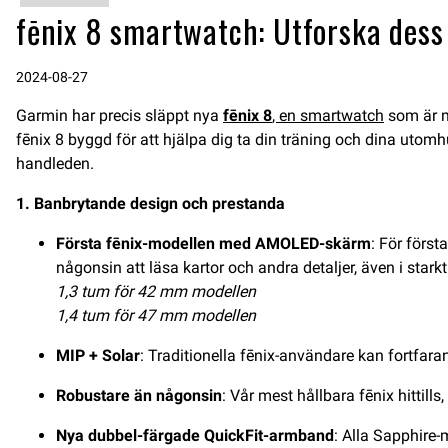
fēnix 8 smartwatch: Utforska dess
2024-08-27
Garmin har precis släppt nya
fēnix 8
, en
smartwatch
som är me
fēnix 8 byggd för att hjälpa dig ta din träning och dina utomhu
handleden.
1. Banbrytande design och prestanda
Första fēnix-modellen med AMOLED-skärm
: För förs
någonsin att läsa kartor och andra detaljer, även i stark
1,3 tum för 42 mm modellen
1,4 tum för 47 mm modellen
MIP + Solar
: Traditionella fēnix-användare kan fortfar
Robustare än någonsin
: Vår mest hållbara fēnix hittil
Nya dubbel-färgade QuickFit-armband
: Alla Sapphire