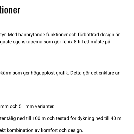
tioner
ntyr. Med banbrytande funktioner och förbättrad design är
ktigaste egenskaperna som gör fēnix 8 till ett måste på
skärm som ger högupplöst grafik. Detta gör det enklare än
47 mm och 51 mm varianter.
entålig ned till 100 m och testad för dykning ned till 40 m.
fekt kombination av komfort och design.