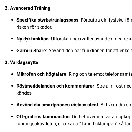
2. Avancerad Träning
Specifika styrketräningspass
: Förbättra din fysiska f
risken för skador.
Ny dykfunktion
: Utforska undervattensvärlden med rekr
Garmin Share
: Använd den här funktionen för att enke
3. Vardagsnytta
Mikrofon och högtalare
: Ring och ta emot telefonsamt
Röstmeddelanden och kommentarer
: Spela in röstmed
kändes.
Använd din smartphones röstassistent
: Aktivera din s
Off-grid röstkommandon
: Du behöver inte vara uppkopp
löpningsaktiviteten, eller säga “Tänd ficklampan” så tän