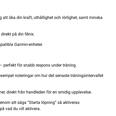
tt öka din kraft, uthållighet och rörlighet, samt minska
irekt på din fēnix.
mpatibla Garmin-enheter.
 perfekt för snabb respons under träning.
l exempel noteringar om hur det senaste träningsintervallet
er, direkt från handleden för en smidig upplevelse.
genom att säga “Starta löpning” så aktiveras
å vad du vill aktivera.