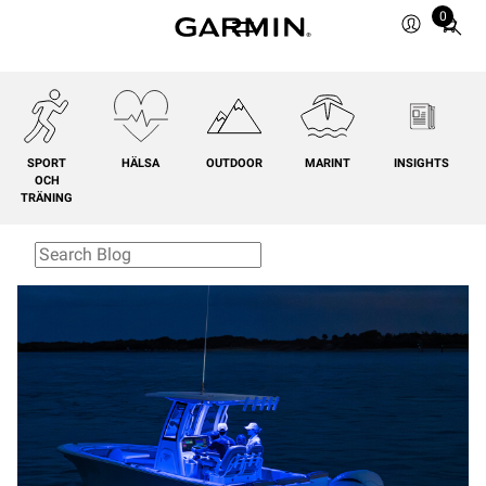
0
Total
items
in
cart:
0
SPORT
HÄLSA
OUTDOOR
MARINT
INSIGHTS
OCH
TRÄNING