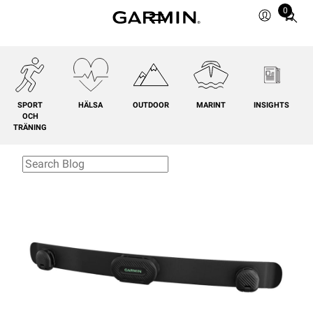
0
Total
items
in
cart:
0
SPORT
HÄLSA
OUTDOOR
MARINT
INSIGHTS
OCH
TRÄNING