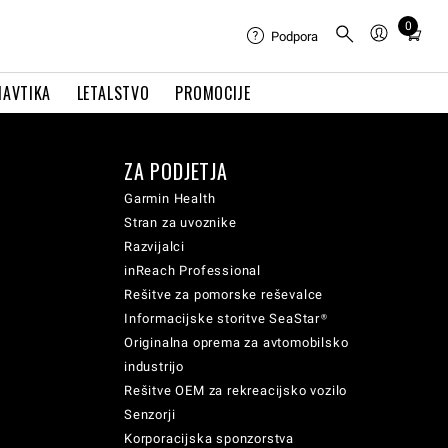
0
Total
Podpora
items
in
NAVTIKA
LETALSTVO
PROMOCIJE
cart:
0
ZA PODJETJA
Garmin Health
Stran za uvoznike
Razvijalci
inReach Professional
Rešitve za pomorske reševalce
Informacijske storitve SeaStar®
Originalna oprema za avtomobilsko
industrijo
Rešitve OEM za rekreacijsko vozilo
Senzorji
Korporacijska sponzorstva