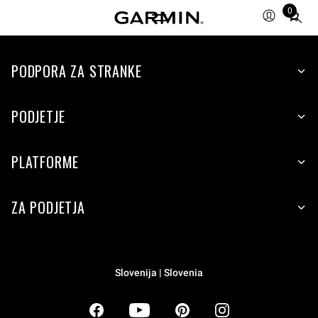
0
Total
items
in
PODPORA ZA STRANKE
cart:
0
PODJETJE
PLATFORME
ZA PODJETJA
Slovenija | Slovenia