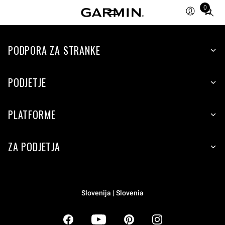
0
Total
items
in
PODPORA ZA STRANKE
cart:
0
PODJETJE
PLATFORME
ZA PODJETJA
Slovenija | Slovenia