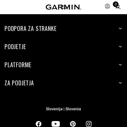
0
Total
items
in
PODPORA ZA STRANKE
cart:
0
PODJETJE
PLATFORME
ZA PODJETJA
Slovenija | Slovenia