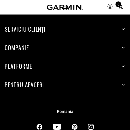
0
Total
items
in
SERVICIU CLIENŢI
cart:
0
COMPANIE
PLATFORME
PENTRU AFACERI
Romania