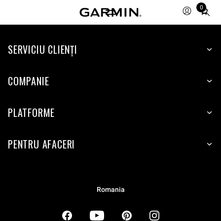
0
Total
items
in
SERVICIU CLIENŢI
cart:
0
COMPANIE
PLATFORME
PENTRU AFACERI
Romania