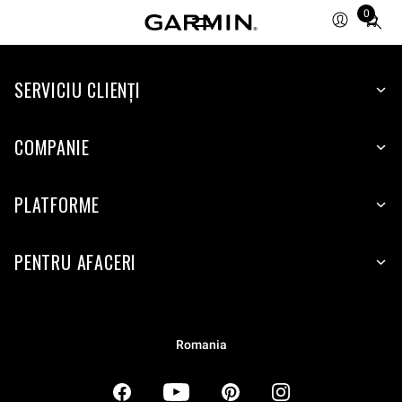
0
Total
items
in
SERVICIU CLIENŢI
cart:
0
COMPANIE
PLATFORME
PENTRU AFACERI
Romania