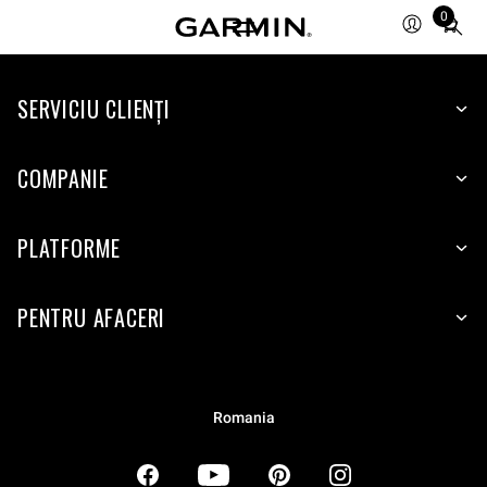
0
Total
items
in
SERVICIU CLIENŢI
cart:
0
COMPANIE
PLATFORME
PENTRU AFACERI
Romania