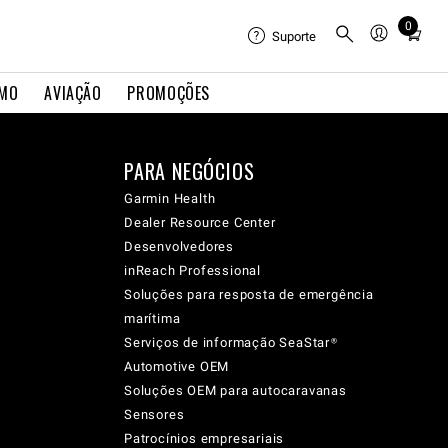
0
Total
Suporte
items
in
IMO
AVIAÇÃO
PROMOÇÕES
cart:
0
PARA NEGÓCIOS
Garmin Health
Dealer Resource Center
Desenvolvedores
inReach Professional
Soluções para resposta de emergência
marítima
Serviços de informação SeaStar®
Automotive OEM
Soluções OEM para autocaravanas
Sensores
Patrocínios empresariais