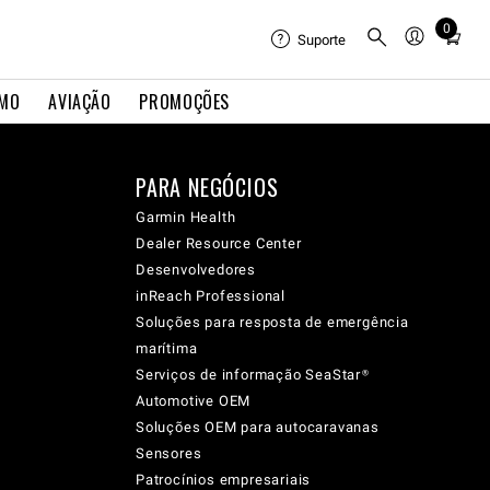
0
Total
Suporte
items
in
IMO
AVIAÇÃO
PROMOÇÕES
cart:
0
PARA NEGÓCIOS
Garmin Health
Dealer Resource Center
Desenvolvedores
inReach Professional
Soluções para resposta de emergência
marítima
Serviços de informação SeaStar®
Automotive OEM
Soluções OEM para autocaravanas
Sensores
Patrocínios empresariais