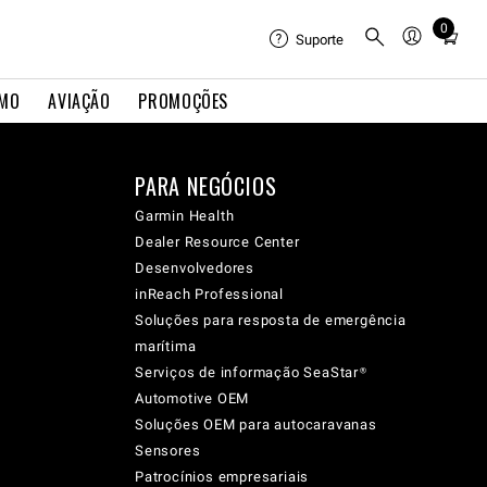
0
Total
Suporte
items
in
IMO
AVIAÇÃO
PROMOÇÕES
cart:
0
PARA NEGÓCIOS
Garmin Health
Dealer Resource Center
Desenvolvedores
inReach Professional
Soluções para resposta de emergência
marítima
Serviços de informação SeaStar®
Automotive OEM
Soluções OEM para autocaravanas
Sensores
Patrocínios empresariais