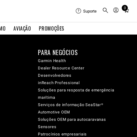
0
Total
Suporte
items
in
IMO
AVIAÇÃO
PROMOÇÕES
cart:
0
PARA NEGÓCIOS
Garmin Health
Dealer Resource Center
Desenvolvedores
inReach Professional
Soluções para resposta de emergência
marítima
Serviços de informação SeaStar®
Automotive OEM
Soluções OEM para autocaravanas
Sensores
Patrocínios empresariais