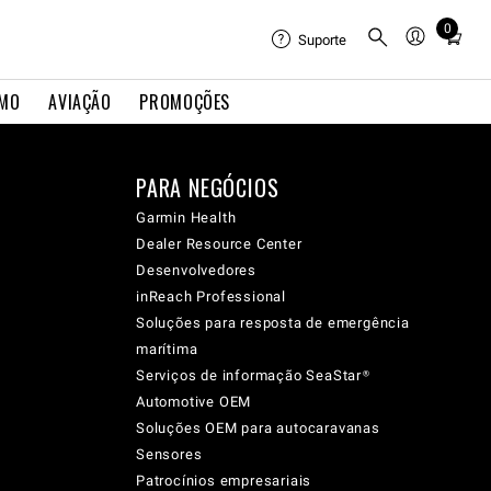
0
Total
Suporte
items
in
IMO
AVIAÇÃO
PROMOÇÕES
cart:
0
PARA NEGÓCIOS
Garmin Health
Dealer Resource Center
Desenvolvedores
inReach Professional
Soluções para resposta de emergência
marítima
Serviços de informação SeaStar®
Automotive OEM
Soluções OEM para autocaravanas
Sensores
Patrocínios empresariais