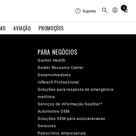
0
Total
Suporte
items
in
IMO
AVIAÇÃO
PROMOÇÕES
cart:
0
PARA NEGÓCIOS
Garmin Health
Dealer Resource Center
Desenvolvedores
inReach Professional
Soluções para resposta de emergência
marítima
Serviços de informação SeaStar®
Automotive OEM
Soluções OEM para autocaravanas
Sensores
Patrocínios empresariais