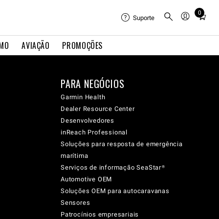
0
Total
Suporte
items
in
IMO
AVIAÇÃO
PROMOÇÕES
cart:
0
PARA NEGÓCIOS
Garmin Health
Dealer Resource Center
Desenvolvedores
inReach Professional
Soluções para resposta de emergência
marítima
Serviços de informação SeaStar®
Automotive OEM
Soluções OEM para autocaravanas
Sensores
Patrocínios empresariais