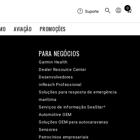
0
Total
Suporte
items
in
IMO
AVIAÇÃO
PROMOÇÕES
cart:
0
PARA NEGÓCIOS
Garmin Health
Dealer Resource Center
Desenvolvedores
inReach Professional
Soluções para resposta de emergência
marítima
Serviços de informação SeaStar®
Automotive OEM
Soluções OEM para autocaravanas
Sensores
Patrocínios empresariais