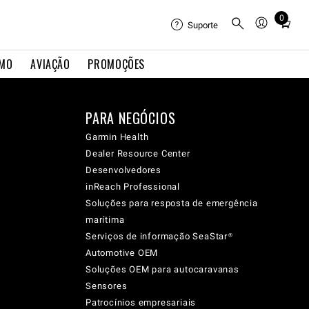
0
Total
Suporte
items
in
IMO
AVIAÇÃO
PROMOÇÕES
cart:
0
PARA NEGÓCIOS
Garmin Health
Dealer Resource Center
Desenvolvedores
inReach Professional
Soluções para resposta de emergência
marítima
Serviços de informação SeaStar®
Automotive OEM
Soluções OEM para autocaravanas
Sensores
Patrocínios empresariais