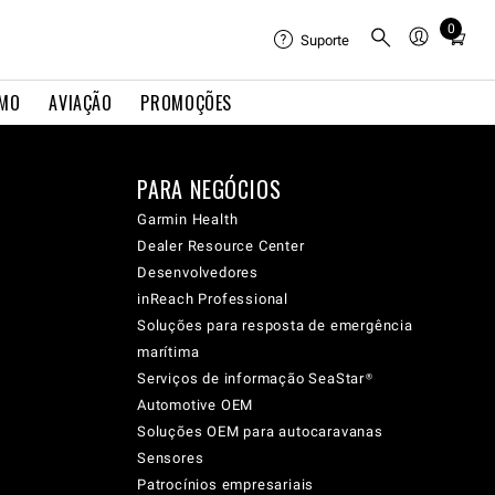
0
Total
Suporte
items
in
IMO
AVIAÇÃO
PROMOÇÕES
cart:
0
PARA NEGÓCIOS
Garmin Health
Dealer Resource Center
Desenvolvedores
inReach Professional
Soluções para resposta de emergência
marítima
Serviços de informação SeaStar®
Automotive OEM
Soluções OEM para autocaravanas
Sensores
Patrocínios empresariais