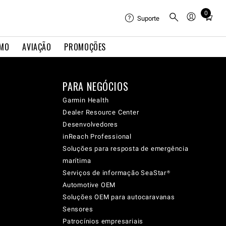
0
Total
Suporte
items
in
IMO
AVIAÇÃO
PROMOÇÕES
cart:
0
PARA NEGÓCIOS
Garmin Health
Dealer Resource Center
Desenvolvedores
inReach Professional
Soluções para resposta de emergência
marítima
Serviços de informação SeaStar®
Automotive OEM
Soluções OEM para autocaravanas
Sensores
Patrocínios empresariais