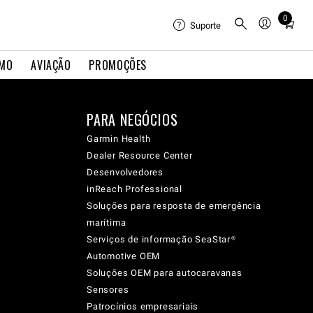
0
Total
Suporte
items
in
IMO
AVIAÇÃO
PROMOÇÕES
cart:
0
PARA NEGÓCIOS
Garmin Health
Dealer Resource Center
Desenvolvedores
inReach Professional
Soluções para resposta de emergência
marítima
Serviços de informação SeaStar®
Automotive OEM
Soluções OEM para autocaravanas
Sensores
Patrocínios empresariais