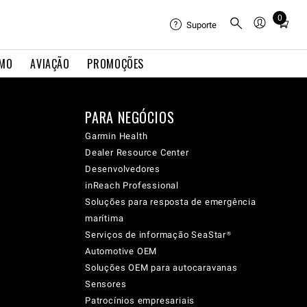
0
Total
Suporte
items
in
IMO
AVIAÇÃO
PROMOÇÕES
cart:
0
PARA NEGÓCIOS
Garmin Health
Dealer Resource Center
Desenvolvedores
inReach Professional
Soluções para resposta de emergência
marítima
Serviços de informação SeaStar®
Automotive OEM
Soluções OEM para autocaravanas
Sensores
Patrocínios empresariais