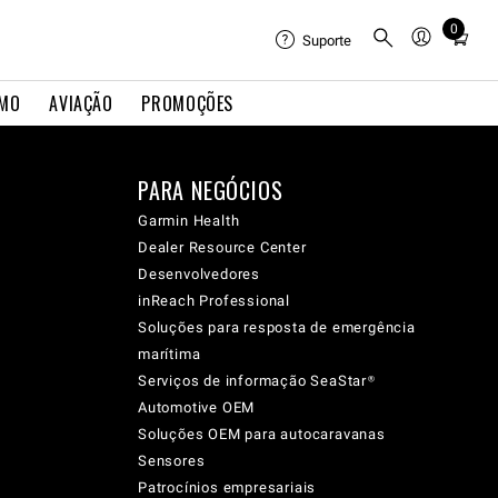
0
Total
Suporte
items
in
IMO
AVIAÇÃO
PROMOÇÕES
cart:
0
PARA NEGÓCIOS
Garmin Health
Dealer Resource Center
Desenvolvedores
inReach Professional
Soluções para resposta de emergência
marítima
Serviços de informação SeaStar®
Automotive OEM
Soluções OEM para autocaravanas
Sensores
Patrocínios empresariais