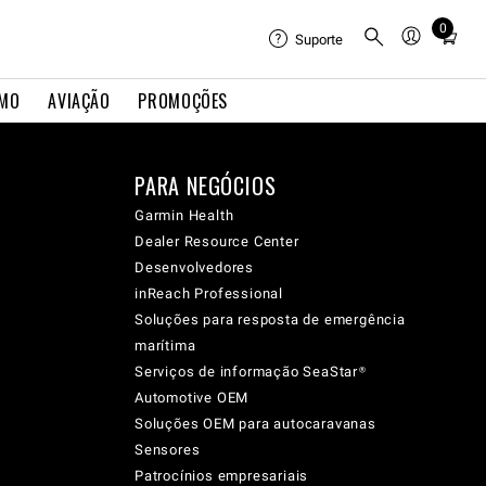
0
Total
Suporte
items
in
IMO
AVIAÇÃO
PROMOÇÕES
cart:
0
PARA NEGÓCIOS
Garmin Health
Dealer Resource Center
Desenvolvedores
inReach Professional
Soluções para resposta de emergência
marítima
Serviços de informação SeaStar®
Automotive OEM
Soluções OEM para autocaravanas
Sensores
Patrocínios empresariais