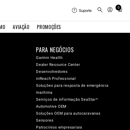
0
Total
Suporte
items
in
IMO
AVIAÇÃO
PROMOÇÕES
cart:
0
PARA NEGÓCIOS
Garmin Health
Dealer Resource Center
Desenvolvedores
inReach Professional
Soluções para resposta de emergência
marítima
Serviços de informação SeaStar®
Automotive OEM
Soluções OEM para autocaravanas
Sensores
Patrocínios empresariais