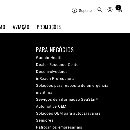
0
Total
Suporte
items
in
IMO
AVIAÇÃO
PROMOÇÕES
cart:
0
PARA NEGÓCIOS
Garmin Health
Dealer Resource Center
Desenvolvedores
inReach Professional
Soluções para resposta de emergência
marítima
Serviços de informação SeaStar®
Automotive OEM
Soluções OEM para autocaravanas
Sensores
Patrocínios empresariais