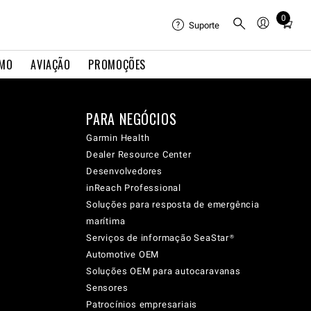
0
Total
Suporte
items
in
IMO
AVIAÇÃO
PROMOÇÕES
cart:
0
PARA NEGÓCIOS
Garmin Health
Dealer Resource Center
Desenvolvedores
inReach Professional
Soluções para resposta de emergência
marítima
Serviços de informação SeaStar®
Automotive OEM
Soluções OEM para autocaravanas
Sensores
Patrocínios empresariais