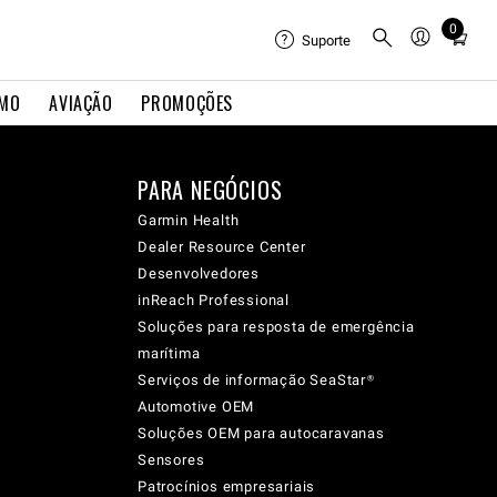
0
Total
Suporte
items
in
IMO
AVIAÇÃO
PROMOÇÕES
cart:
0
PARA NEGÓCIOS
Garmin Health
Dealer Resource Center
Desenvolvedores
inReach Professional
Soluções para resposta de emergência
marítima
Serviços de informação SeaStar®
Automotive OEM
Soluções OEM para autocaravanas
Sensores
Patrocínios empresariais