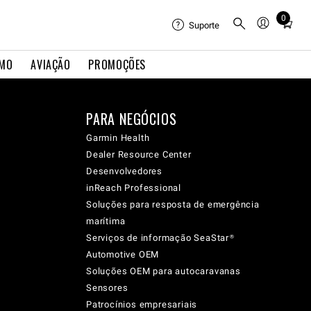
0
Total
Suporte
items
in
IMO
AVIAÇÃO
PROMOÇÕES
cart:
0
PARA NEGÓCIOS
Garmin Health
Dealer Resource Center
Desenvolvedores
inReach Professional
Soluções para resposta de emergência
marítima
Serviços de informação SeaStar®
Automotive OEM
Soluções OEM para autocaravanas
Sensores
Patrocínios empresariais