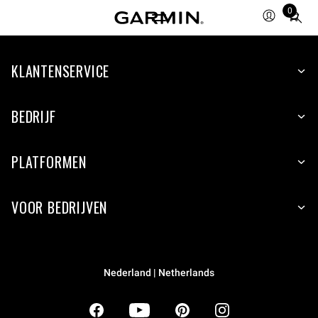
0
Total
items
in
KLANTENSERVICE
cart:
0
BEDRIJF
PLATFORMEN
VOOR BEDRIJVEN
Nederland | Netherlands