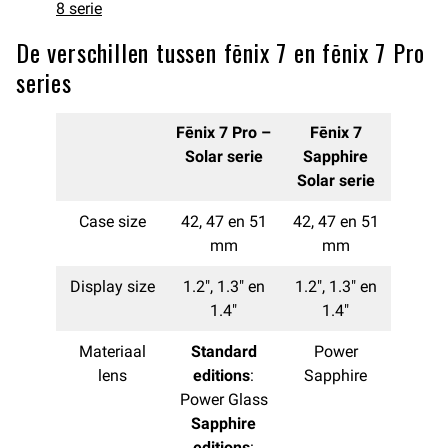
8 serie
De verschillen tussen fēnix 7 en fēnix 7 Pro
series
Fēnix 7 Pro –
Fēnix 7
Solar serie
Sapphire
Solar serie
Case size
42, 47 en 51
42, 47 en 51
mm
mm
Display size
1.2″, 1.3″ en
1.2″, 1.3″ en
1.4″
1.4″
Materiaal
Standard
Power
lens
editions
:
Sapphire
Power Glass
Sapphire
editions
: