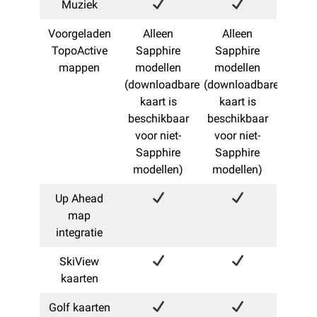
Muziek
Voorgeladen
Alleen
Alleen
TopoActive
Sapphire
Sapphire
mappen
modellen
modellen
(downloadbare
(downloadbare
kaart is
kaart is
beschikbaar
beschikbaar
voor niet-
voor niet-
Sapphire
Sapphire
modellen)
modellen)
Up Ahead
map
integratie
SkiView
kaarten
Golf kaarten