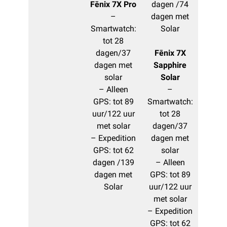
Fēnix 7X Pro
dagen /74
–
dagen met
Smartwatch:
Solar
tot 28
dagen/37
Fēnix 7X
dagen met
Sapphire
solar
Solar
– Alleen
–
GPS: tot 89
Smartwatch:
uur/122 uur
tot 28
met solar
dagen/37
– Expedition
dagen met
GPS: tot 62
solar
dagen /139
– Alleen
dagen met
GPS: tot 89
Solar
uur/122 uur
met solar
– Expedition
GPS: tot 62