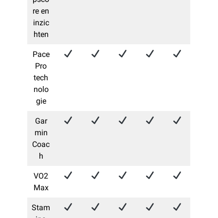
re en
inzic
hten
Pace
Pro
tech
nolo
gie
Gar
min
Coac
h
VO2
Max
Stam