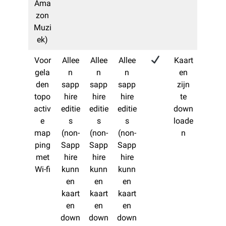
Ama
zon
Muzi
ek)
Voor
Allee
Allee
Allee
Kaart
gela
n
n
n
en
den
sapp
sapp
sapp
zijn
topo
hire
hire
hire
te
activ
editie
editie
editie
down
e
s
s
s
loade
map
(non-
(non-
(non-
n
ping
Sapp
Sapp
Sapp
met
hire
hire
hire
Wi-fi
kunn
kunn
kunn
en
en
en
kaart
kaart
kaart
en
en
en
down
down
down