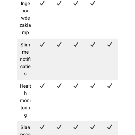
Inge
bou
wde
zakla
mp
Slim
me
notifi
catie
s
Healt
h
moni
torin
g
Slaa
psco