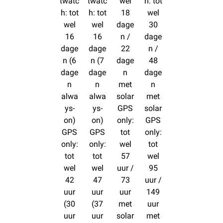
twatc
twatc
wel
h: tot
h: tot
h: tot
18
wel
wel
wel
dage
30
16
16
n /
dage
dage
dage
22
n /
n (6
n (7
dage
48
dage
dage
n
dage
n
n
met
n
alwa
alwa
solar
met
ys-
ys-
GPS
solar
on)
on)
only:
GPS
GPS
GPS
tot
only:
only:
only:
wel
tot
tot
tot
57
wel
wel
wel
uur /
95
42
47
73
uur /
uur
uur
uur
149
(30
(37
met
uur
uur
uur
solar
met