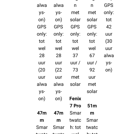
alwa
alwa
n
n
GPS
ys-
ys-
met
met
only:
on)
on)
solar
solar
tot
GPS
GPS
GPS
GPS
42
only:
only:
only:
only:
uur
tot
tot
tot
tot
(30
wel
wel
wel
wel
uur
28
28
37
67
alwa
uur
uur
uur /
uur /
ys-
(20
(22
73
92
on)
uur
uur
met
uur
alwa
alwa
solar
met
ys-
ys-
solar
on)
on)
Fenix
7 Pro
51m
47m
47m
Smar
m
m
m
twatc
Smar
Smar
Smar
h: tot
twatc