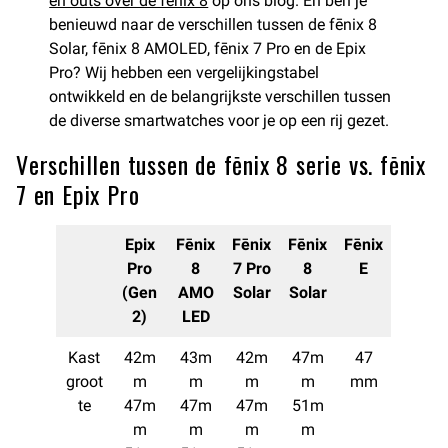
en outs over de fenix 8
op ons blog. En ben je
benieuwd naar de verschillen tussen de fēnix 8
Solar, fēnix 8 AMOLED, fēnix 7 Pro en de Epix
Pro? Wij hebben een vergelijkingstabel
ontwikkeld en de belangrijkste verschillen tussen
de diverse smartwatches voor je op een rij gezet.
Verschillen tussen de fēnix 8 serie vs. fēnix
7 en Epix Pro
Epix
Fēnix
Fēnix
Fēnix
Fēnix
Pro
8
7 Pro
8
E
(Gen
AMO
Solar
Solar
2)
LED
Kast
42m
43m
42m
47m
47
groot
m
m
m
m
mm
te
47m
47m
47m
51m
m
m
m
m