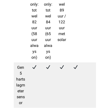
only:
only:
wel
tot
tot
89
wel
wel
uur /
82
84
122
uur
uur
uur
(58
(65
met
uur
uur
solar
alwa
alwa
ys
ys
on)
on)
Gen
5
harts
lagm
eter
sens
or