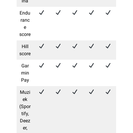
ina
Endu
ranc
e
score
Hill
score
Gar
min
Pay
Muzi
ek
(Spor
tify,
Deez
er,