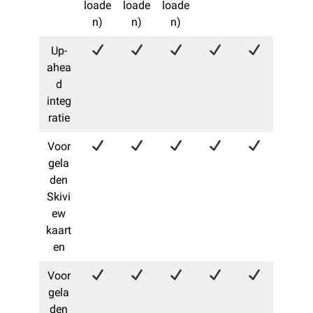
loade
loade
loade
n)
n)
n)
Up-
ahea
d
integ
ratie
Voor
gela
den
Skivi
ew
kaart
en
Voor
gela
den