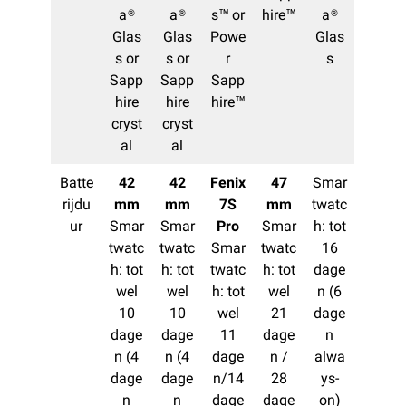
a®
a®
s™ or
hire™
a®
Glas
Glas
Powe
Glas
s or
s or
r
s
Sapp
Sapp
Sapp
hire
hire
hire™​
cryst
cryst
al
al
Batte
42
42
Fenix
47
Smar
rijdu
mm
mm
7S
mm
twatc
ur
Smar
Smar
Pro
Smar
h: tot
twatc
twatc
Smar
twatc
16
h: tot
h: tot
twatc
h: tot
dage
wel
wel
h: tot
wel
n (6
10
10
wel
21
dage
dage
dage
11
dage
n
n (4
n (4
dage
n /
alwa
dage
dage
n/14
28
ys-
n
n
dage
dage
on)