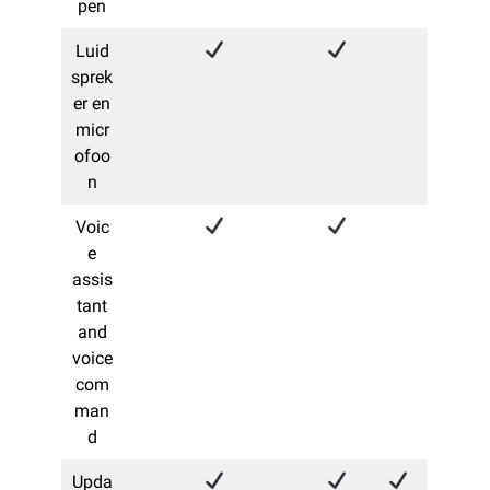
pen
Luid
sprek
er en
micr
ofoo
n
Voic
e
assis
tant
and
voice
com
man
d
Upda