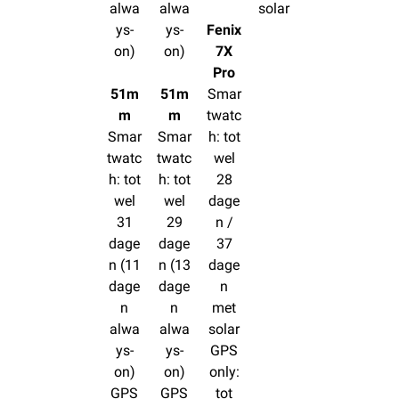
alwa
alwa
solar
ys-
ys-
Fenix
on)
on)
7X
Pro
51m
51m
Smar
m
m
twatc
Smar
Smar
h: tot
twatc
twatc
wel
h: tot
h: tot
28
wel
wel
dage
31
29
n /
dage
dage
37
n (11
n (13
dage
dage
dage
n
n
n
met
alwa
alwa
solar
ys-
ys-
GPS
on)
on)
only:
GPS
GPS
tot