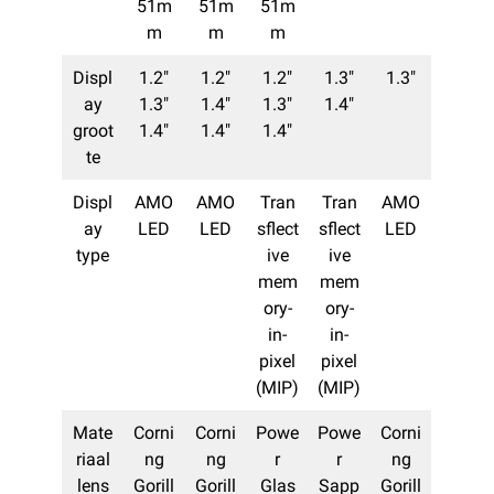
51m
51m
51m
m
m
m
Displ
1.2″
1.2″
1.2″
1.3″
1.3″
ay
1.3″
1.4″
1.3″
1.4″
groot
1.4″
1.4″
1.4″
te
Displ
AMO
AMO
Tran
Tran
AMO
ay
LED
LED
sflect
sflect
LED
type
ive
ive
mem
mem
ory-
ory-
in-
in-
pixel
pixel
(MIP)
(MIP)
Mate
Corni
Corni
Powe
Powe
Corni
riaal
ng
ng
r
r
ng
lens
Gorill
Gorill
Glas
Sapp
Gorill