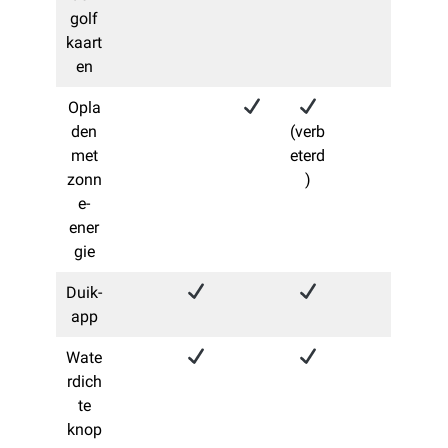
golf
kaart
en
Opla
den
(verb
met
eterd
zonn
)
e-
ener
gie
Duik-
app
Wate
rdich
te
knop